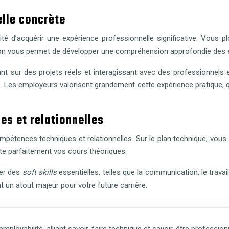
elle concrète
nité d’acquérir une expérience professionnelle significative. Vous 
on vous permet de développer une compréhension approfondie des enj
lant sur des projets réels et interagissant avec des professionnel
i. Les employeurs valorisent grandement cette expérience pratique,
s et relationnelles
mpétences techniques et relationnelles. Sur le plan technique, vous
te parfaitement vos cours théoriques.
per des
soft skills
essentielles, telles que la communication, le trav
 un atout majeur pour votre future carrière.
mployabilité, alliant savoir-faire technique et savoir-être profession