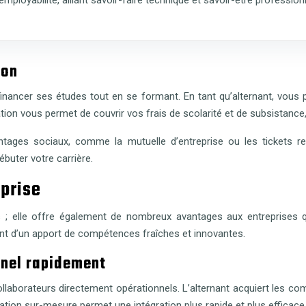
ion
 financer ses études tout en se formant. En tant qu’alternant, vous
tion vous permet de couvrir vos frais de scolarité et de subsistance, 
ntages sociaux, comme la mutuelle d’entreprise ou les tickets r
buter votre carrière.
eprise
s ; elle offre également de nombreux avantages aux entreprises q
ant d’un apport de compétences fraîches et innovantes.
nnel rapidement
ollaborateurs directement opérationnels. L’alternant acquiert les 
mation sur-mesure permet une intégration plus rapide et plus efficace